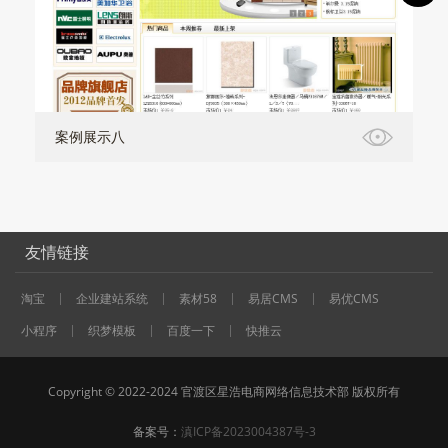
案例展示八
友情链接
淘宝
企业建站系统
素材58
易居CMS
易优CMS
小程序
织梦模板
百度一下
快推云
Copyright © 2022-2024 官渡区星浩电商网络信息技术部 版权所有
备案号：
滇ICP备2023004387号-3