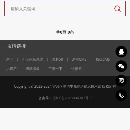
共
0
页
0
条
友情链接
淘宝
企业建站系统
素材58
易居CMS
易优CMS
小程序
织梦模板
百度一下
快推云
Copyright © 2022-2024 官渡区星浩电商网络信息技术部 版权所有
1
备案号：
滇ICP备2023004387号-3