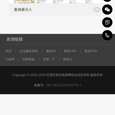
案例展示八
1
友情链接
淘宝
企业建站系统
素材58
易居CMS
易优CMS
小程序
织梦模板
百度一下
快推云
Copyright © 2022-2024 官渡区星浩电商网络信息技术部 版权所有
备案号：
滇ICP备2023004387号-3