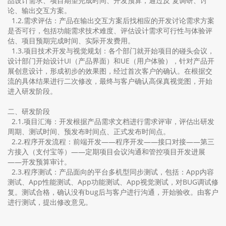
品设计需求、项目期望完成时间、开发预算，通过反 复调研、讨
论、输出交互方案。
1.2.需求评估：产品在输出交互方案后找相应的开发讨论需求方案
是否可行，包括功能需求技术难度、评估设计需求可行性与体验评
估、项目预期完成时间、实际开发费用。
1.3.项目技术开发与视觉规划：各个部门就开始项目的碰头会议，
设计部门开始设计UI（产品界面）和UE（用户体验），针对产品开
展创意设计，形成初步的效果图，经过首次客户的确认。在根据交
流的具体结果进行二次修改，最终与客户确认高保真视觉图，开始
进入研发阶段。
二、研发阶段
2.1.项目汇海：开发根据产品需求文档进行需求评审，评估出研发
周期、测试时间、预发布时间点、正式发布时间点。
2.2.程序开发流程：前端开发——程序开发——接口对接——第三
方接入（支付宝等）——定期项目会议沟通和管控项目开发进展
——开发预算审计。
2.3.程序测试：产品面向的平台多机型同步测试，包括：App内容
测试、App性能测试、App功能测试、App视觉测试，对BUG调试修
复。测试合格，确认没有bug后与客户进行沟通，开始验收。由客户
进行测试，提出修改意见。